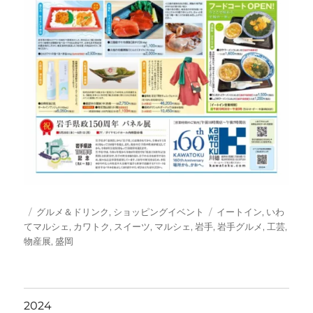
投
カ
タ
グルメ＆ドリンク
,
ショッピングイベント
イートイン
,
いわ
稿
テ
グ
てマルシェ
,
カワトク
,
スイーツ
,
マルシェ
,
岩手
,
岩手グルメ
,
工芸
,
日:
ゴ
物産展
,
盛岡
リ
ー
2024