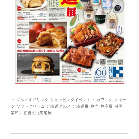
投
カ
タ
グルメ＆ドリンク
,
ショッピングイベント
カワトク
,
スイー
稿
テ
グ
ツ
,
ソフトクリーム
,
北海道グルメ
,
北海道展
,
弁当
,
物産展
,
盛岡
,
日:
ゴ
第19回 初夏の北海道展
リ
ー