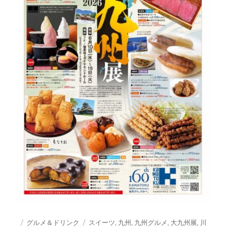
投
カ
タ
グルメ＆ドリンク
スイーツ
,
九州
,
九州グルメ
,
大九州展
,
川