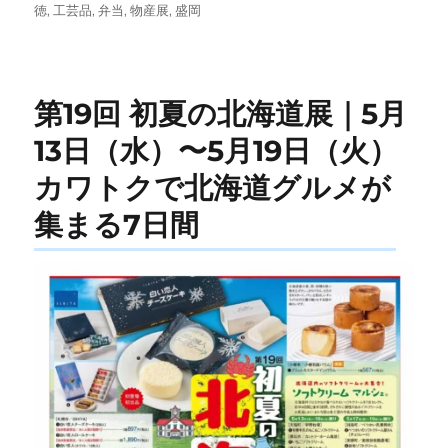
稿
テ
グ
徳
,
工芸品
,
弁当
,
物産展
,
盛岡
日:
ゴ
リ
ー
第19回 初夏の北海道展｜5月
13日（水）〜5月19日（火）
カワトクで北海道グルメが
集まる7日間