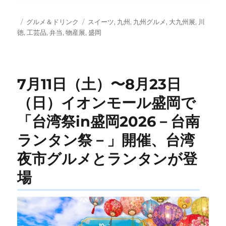
投
カ
タ
グルメ＆ドリンク
スイーツ
,
九州
,
九州グルメ
,
大九州展
,
川
稿
テ
グ
徳
,
工芸品
,
弁当
,
物産展
,
盛岡
日:
ゴ
リ
ー
7月11日（土）〜8月23日
（日）イオンモール盛岡で
「台湾祭in盛岡2026－台南
ランタン祭－」開催、台湾
夜市グルメとランタンが登
場