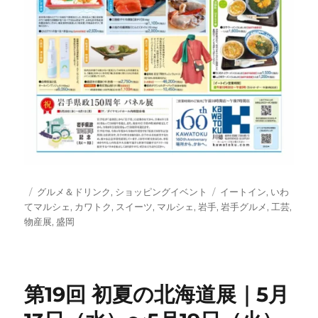
投
カ
タ
グルメ＆ドリンク
,
ショッピングイベント
イートイン
,
いわ
稿
テ
グ
てマルシェ
,
カワトク
,
スイーツ
,
マルシェ
,
岩手
,
岩手グルメ
,
工芸
,
日:
ゴ
物産展
,
盛岡
リ
ー
第19回 初夏の北海道展｜5月