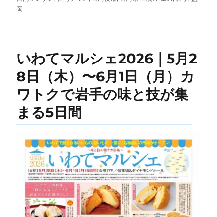
日:
ゴ
岡
リ
ー
いわてマルシェ2026｜5月2
8日（木）〜6月1日（月）カ
ワトクで岩手の味と技が集
まる5日間