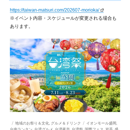
https://taiwan-matsuri.com/202607-morioka/
※イベント内容・スケジュールが変更される場合も
あります。
投
カ
タ
地域のお祭り＆文化
,
グルメ＆ドリンク
イオンモール盛岡
,
稿
テ
グ
台南ランタン
,
台湾グルメ
,
台湾夜市
,
台湾祭
,
国際フェス
,
岩手
,
盛