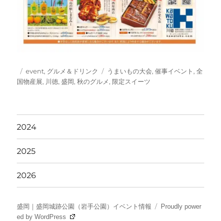
投
カ
タ
event
,
グルメ＆ドリンク
うまいもの大会
,
催事イベント
,
全
稿
テ
グ
国物産展
,
川徳
,
盛岡
,
秋のグルメ
,
限定スイーツ
日:
ゴ
リ
ー
2024
2025
2026
盛岡｜盛岡城跡公園（岩手公園）イベント情報
Proudly power
ed by WordPress