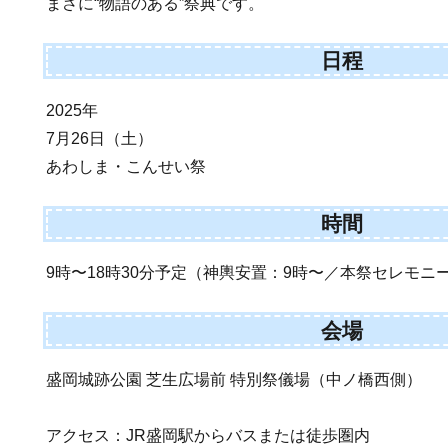
まさに“物語のある”祭典です。
日程
2025年
7月26日（土）
あわしま・こんせい祭
時間
9時〜18時30分予定（神輿安置：9時〜／本祭セレモニー
会場
盛岡城跡公園 芝生広場前 特別祭儀場（中ノ橋西側）
アクセス：JR盛岡駅からバスまたは徒歩圏内