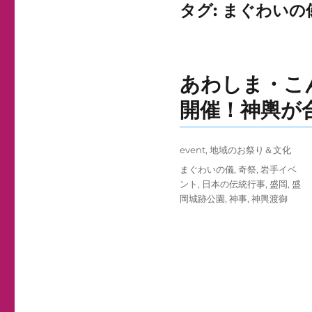
タグ:
まぐわいの
あわしま・こん
開催！神輿が
投
カ
event
,
地域のお祭り＆文化
稿
テ
タ
まぐわいの儀
,
奇祭
,
岩手イベ
日:
ゴ
グ
ント
,
日本の伝統行事
,
盛岡
,
盛
リ
岡城跡公園
,
神事
,
神輿渡御
ー