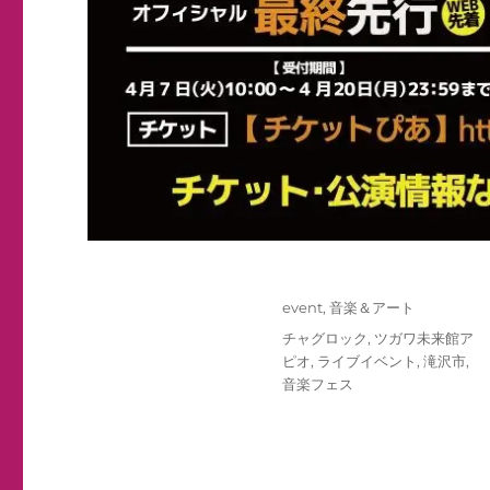
投
カ
event
,
音楽＆アート
稿
テ
タ
チャグロック
,
ツガワ未来館ア
日:
ゴ
グ
ピオ
,
ライブイベント
,
滝沢市
,
リ
音楽フェス
ー