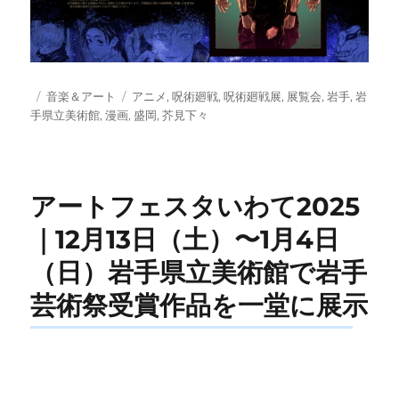
投
カ
タ
音楽＆アート
アニメ
,
呪術廻戦
,
呪術廻戦展
,
展覧会
,
岩手
,
岩
稿
テ
グ
手県立美術館
,
漫画
,
盛岡
,
芥見下々
日:
ゴ
リ
ー
アートフェスタいわて2025
｜12月13日（土）〜1月4日
（日）岩手県立美術館で岩手
芸術祭受賞作品を一堂に展示