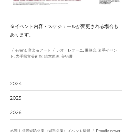
※イベント内容・スケジュールが変更される場合も
あります。
投
カ
タ
event
,
音楽＆アート
レオ・レオーニ
,
展覧会
,
岩手イベン
稿
テ
グ
ト
,
岩手県立美術館
,
絵本原画
,
美術展
日:
ゴ
リ
ー
2024
2025
2026
盛岡｜盛岡城跡公園（岩手公園）イベント情報
Proudly power