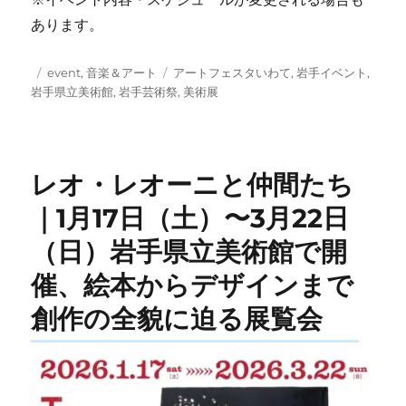
あります。
投
カ
タ
event
,
音楽＆アート
アートフェスタいわて
,
岩手イベント
,
稿
テ
グ
岩手県立美術館
,
岩手芸術祭
,
美術展
日:
ゴ
リ
ー
レオ・レオーニと仲間たち
｜1月17日（土）〜3月22日
（日）岩手県立美術館で開
催、絵本からデザインまで
創作の全貌に迫る展覧会