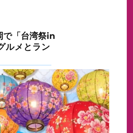
岡で「台湾祭in
市グルメとラン