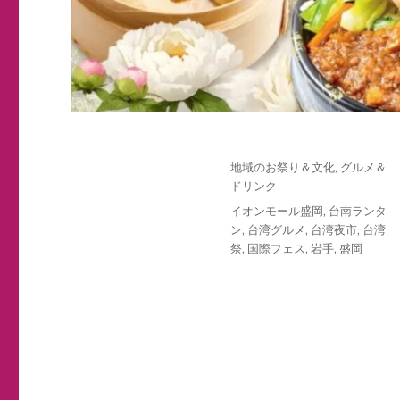
投
カ
地域のお祭り＆文化
,
グルメ＆
稿
テ
ドリンク
日:
ゴ
タ
イオンモール盛岡
,
台南ランタ
リ
グ
ン
,
台湾グルメ
,
台湾夜市
,
台湾
ー
祭
,
国際フェス
,
岩手
,
盛岡