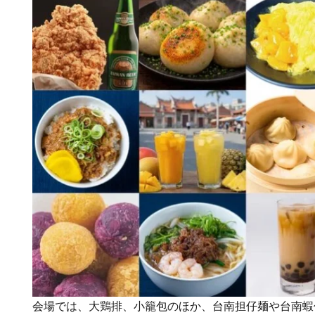
会場では、大鶏排、小籠包のほか、台南担仔麺や台南蝦