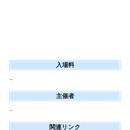
入場料
–
主催者
–
関連リンク