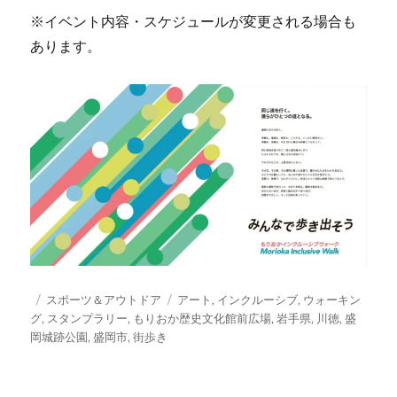
※イベント内容・スケジュールが変更される場合も
あります。
投
カ
タ
スポーツ＆アウトドア
アート
,
インクルーシブ
,
ウォーキン
稿
テ
グ
グ
,
スタンプラリー
,
もりおか歴史文化館前広場
,
岩手県
,
川徳
,
盛
日:
ゴ
岡城跡公園
,
盛岡市
,
街歩き
リ
ー