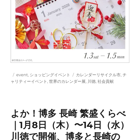
投
カ
タ
event
,
ショッピングイベント
カレンダーリサイクル市
,
チ
稿
テ
グ
ャリティーイベント
,
世界のカレンダー展
,
川徳
,
社会貢献
日:
ゴ
リ
ー
よか！博多 長崎 繁盛くらべ
｜1月8日（木）〜14日（水）
川徳で開催、博多と長崎の