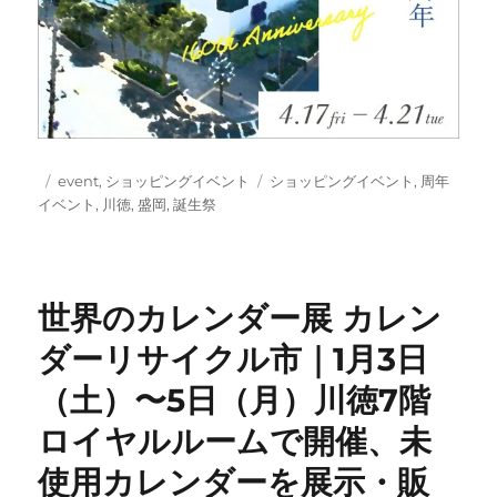
投
カ
タ
event
,
ショッピングイベント
ショッピングイベント
,
周年
稿
テ
グ
イベント
,
川徳
,
盛岡
,
誕生祭
日:
ゴ
リ
ー
世界のカレンダー展 カレン
ダーリサイクル市｜1月3日
（土）〜5日（月）川徳7階
ロイヤルルームで開催、未
使用カレンダーを展示・販