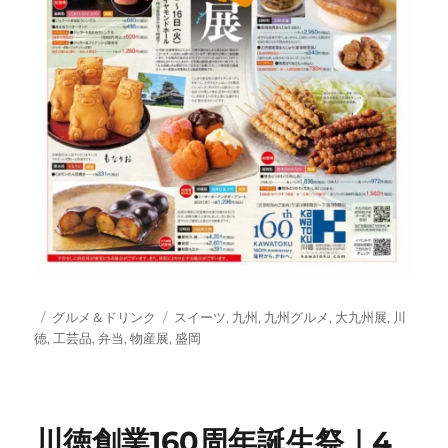
投
カ
タ
グルメ＆ドリンク
スイーツ
,
九州
,
九州グルメ
,
大九州展
,
川
稿
テ
グ
徳
,
工芸品
,
弁当
,
物産展
,
盛岡
日:
ゴ
リ
ー
川徳創業160周年誕生祭｜4