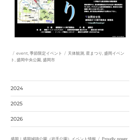
投
カ
タ
event
,
季節限定イベント
天体観測
,
星まつり
,
盛岡イベン
稿
テ
グ
ト
,
盛岡中央公園
,
盛岡市
日:
ゴ
リ
ー
2024
2025
2026
盛岡｜盛岡城跡公園（岩手公園）イベント情報
Proudly power