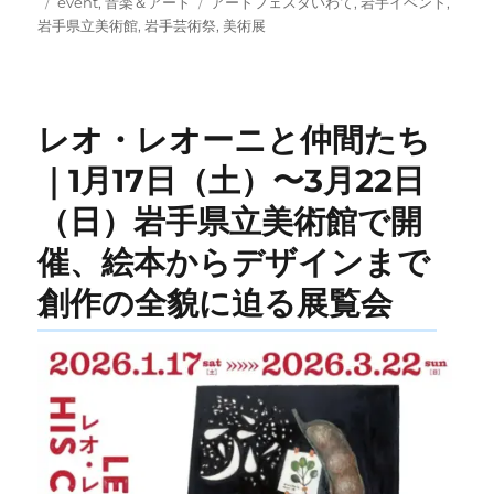
投
カ
タ
event
,
音楽＆アート
アートフェスタいわて
,
岩手イベント
,
稿
テ
グ
岩手県立美術館
,
岩手芸術祭
,
美術展
日:
ゴ
リ
ー
レオ・レオーニと仲間たち
｜1月17日（土）〜3月22日
（日）岩手県立美術館で開
催、絵本からデザインまで
創作の全貌に迫る展覧会