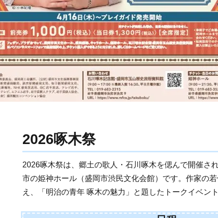
2026啄木祭
2026啄木祭は、郷土の歌人・石川啄木を偲んで開催さ
市の姫神ホール（盛岡市渋民文化会館）です。作家の若
え、「明治の青年 啄木の魅力」と題したトークイベン