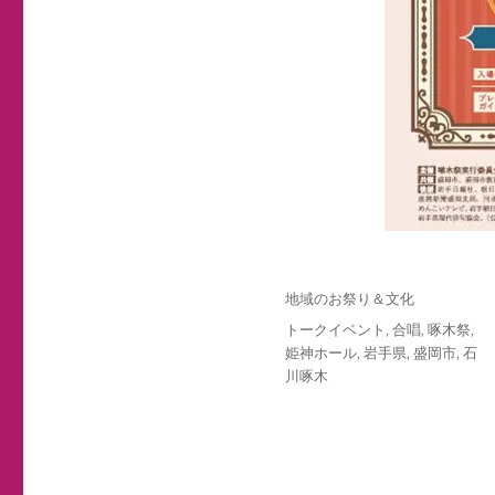
投
カ
地域のお祭り＆文化
稿
テ
タ
トークイベント
,
合唱
,
啄木祭
,
日:
ゴ
グ
姫神ホール
,
岩手県
,
盛岡市
,
石
リ
川啄木
ー