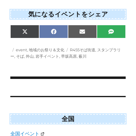
気になるイベントをシェア
Share
Share
Share
Share
X
F
E
S
on
on
on
on
(
a
m
M
T
c
a
S
w
e
i
投
カ
タ
event
,
地域のお祭り＆文化
R455そば街道
,
スタンプラリ
i
b
l
稿
テ
グ
ー
,
そば
,
外山
,
岩手イベント
,
早坂高原
,
薮川
t
o
日:
ゴ
t
o
e
k
リ
r
ー
)
投
稿
ナ
全国
ビ
ゲ
全国イベント