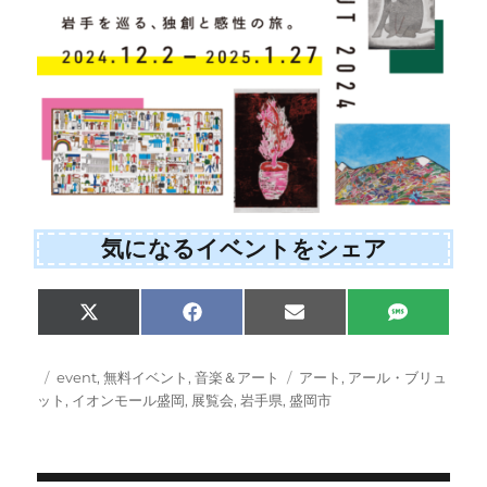
気になるイベントをシェア
Share
Share
Share
Share
X
F
E
S
on
on
on
on
(
a
m
M
T
c
a
S
w
e
i
投
カ
タ
event
,
無料イベント
,
音楽＆アート
アート
,
アール・ブリュ
i
b
l
稿
テ
グ
ット
,
イオンモール盛岡
,
展覧会
,
岩手県
,
盛岡市
t
o
日:
ゴ
t
o
e
k
リ
r
ー
)