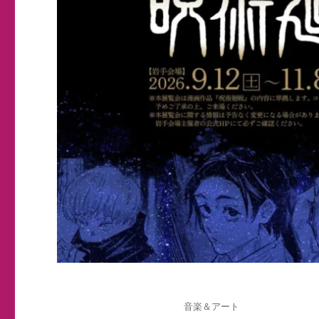
投
カ
音楽＆アート
稿