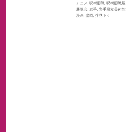
テ
タ
アニメ
,
呪術廻戦
,
呪術廻戦展
,
日:
ゴ
グ
展覧会
,
岩手
,
岩手県立美術館
,
リ
漫画
,
盛岡
,
芥見下々
ー