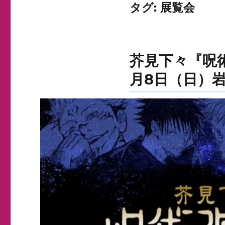
タグ:
展覧会
芥見下々『呪術
月8日（日）