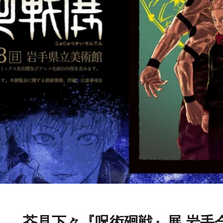
芥見下々『呪術廻戦』展 岩手