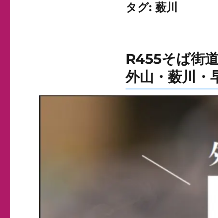
タグ:
薮川
R455そば街
外山・薮川・