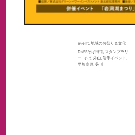
投
カ
event
,
地域のお祭り＆文化
稿
テ
タ
R455そば街道
,
スタンプラリ
日:
ゴ
グ
ー
,
そば
,
外山
,
岩手イベント
,
リ
早坂高原
,
薮川
ー